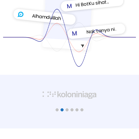
.
.
t
a
h
i
s
u
K
t
o
B
i
H
M
A
l
h
a
m
d
u
l
i
l
a
h
.
.
.
i
n
a
y
n
a
t
k
a
N
M