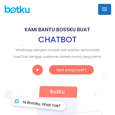
KAMI BANTU BOSSKU BUAT
CHATBOT
Whatsapp dengan mudah dan pantas serta boleh
LiveChat dengan customer dalam masa yang sama
Apa yang best?
BotKu
H
i
B
o
s
s
k
u
,
s
i
h
a
t
t
a
k
?